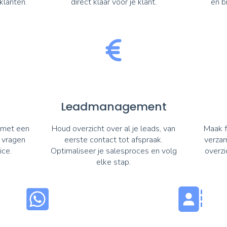
klanten.
direct klaar voor je klant.
en b
Leadmanagement
n met een
Houd overzicht over al je leads, van
Maak f
 vragen
eerste contact tot afspraak.
verzam
ice.
Optimaliseer je salesproces en volg
overzi
elke stap.