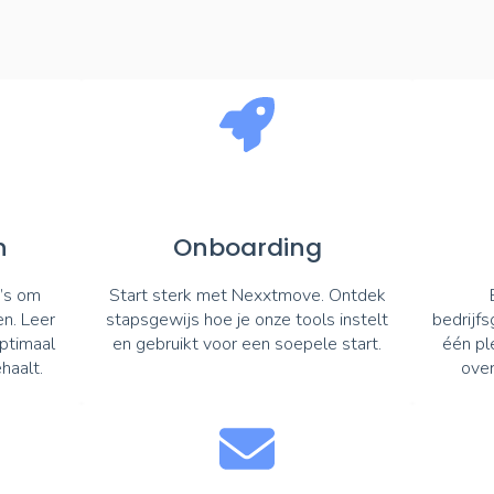
n
Onboarding
o’s om
Start sterk met Nexxtmove. Ontdek
n. Leer
stapsgewijs hoe je onze tools instelt
bedrijf
optimaal
en gebruikt voor een soepele start.
één ple
haalt.
over