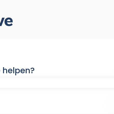
 helpen?
ekveld is leeg.