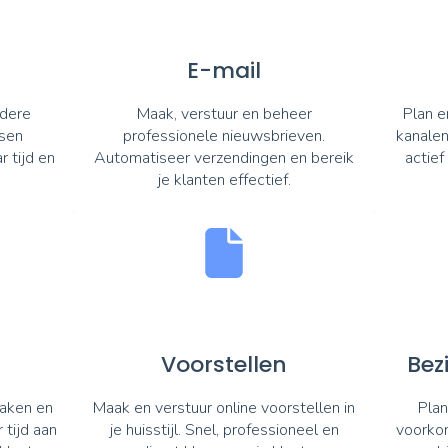
E-mail
dere
Maak, verstuur en beheer
Plan e
sen
professionele nieuwsbrieven.
kanalen
 tijd en
Automatiseer verzendingen en bereik
actief
je klanten effectief.
Voorstellen
Bez
aken en
Maak en verstuur online voorstellen in
Plan
tijd aan
je huisstijl. Snel, professioneel en
voorkom